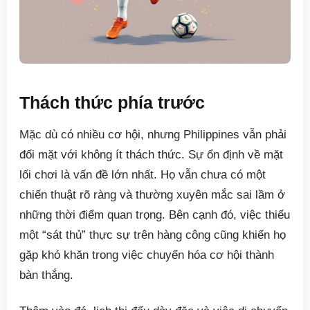
Thách thức phía trước
Mặc dù có nhiều cơ hội, nhưng Philippines vẫn phải
đối mặt với không ít thách thức. Sự ổn định về mặt
lối chơi là vấn đề lớn nhất. Họ vẫn chưa có một
chiến thuật rõ ràng và thường xuyên mắc sai lầm ở
những thời điểm quan trọng. Bên cạnh đó, việc thiếu
một “sát thủ” thực sự trên hàng công cũng khiến họ
gặp khó khăn trong việc chuyển hóa cơ hội thành
bàn thắng.