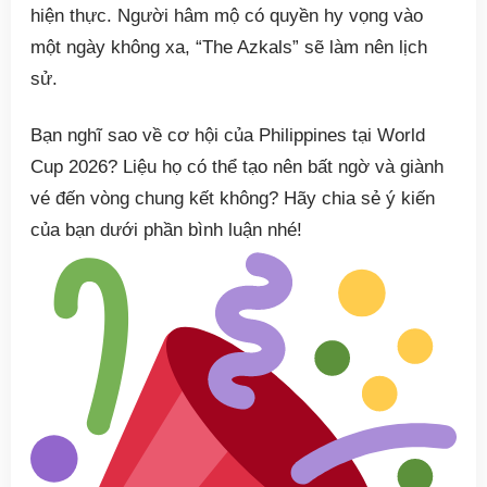
hiện thực. Người hâm mộ có quyền hy vọng vào
một ngày không xa, “The Azkals” sẽ làm nên lịch
sử.
Bạn nghĩ sao về cơ hội của Philippines tại World
Cup 2026? Liệu họ có thể tạo nên bất ngờ và giành
vé đến vòng chung kết không? Hãy chia sẻ ý kiến
của bạn dưới phần bình luận nhé!