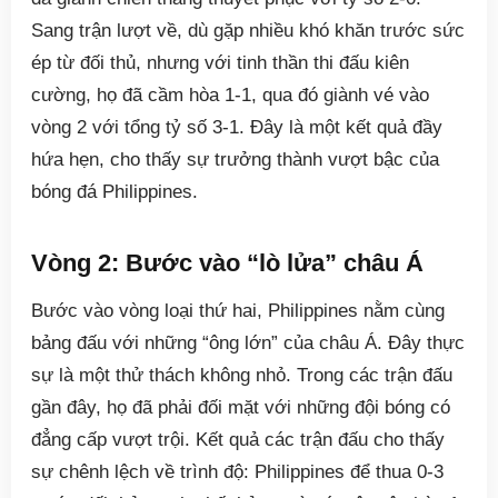
Sang trận lượt về, dù gặp nhiều khó khăn trước sức
ép từ đối thủ, nhưng với tinh thần thi đấu kiên
cường, họ đã cầm hòa 1-1, qua đó giành vé vào
vòng 2 với tổng tỷ số 3-1. Đây là một kết quả đầy
hứa hẹn, cho thấy sự trưởng thành vượt bậc của
bóng đá Philippines.
Vòng 2: Bước vào “lò lửa” châu Á
Bước vào vòng loại thứ hai, Philippines nằm cùng
bảng đấu với những “ông lớn” của châu Á. Đây thực
sự là một thử thách không nhỏ. Trong các trận đấu
gần đây, họ đã phải đối mặt với những đội bóng có
đẳng cấp vượt trội. Kết quả các trận đấu cho thấy
sự chênh lệch về trình độ: Philippines để thua 0-3