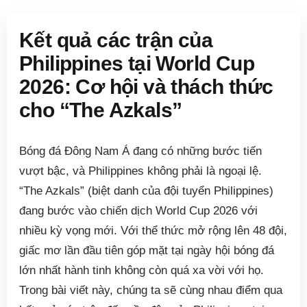
Kết quả các trận của
Philippines tại World Cup
2026: Cơ hội và thách thức
cho “The Azkals”
Bóng đá Đông Nam Á đang có những bước tiến
vượt bậc, và Philippines không phải là ngoại lệ.
“The Azkals” (biệt danh của đội tuyển Philippines)
đang bước vào chiến dịch World Cup 2026 với
nhiều kỳ vọng mới. Với thể thức mở rộng lên 48 đội,
giấc mơ lần đầu tiên góp mặt tại ngày hội bóng đá
lớn nhất hành tinh không còn quá xa vời với họ.
Trong bài viết này, chúng ta sẽ cùng nhau điểm qua