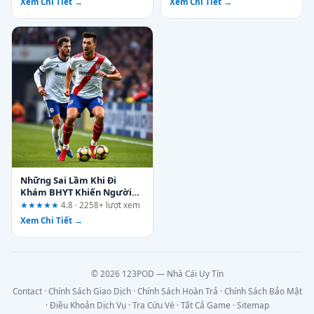
Xem Chi Tiết →
Xem Chi Tiết →
Những Sai Lầm Khi Đi
Khám BHYT Khiến Người
Bệnh Thiệt Thòi
★★★★★
4.8 · 2258+ lượt xem
Xem Chi Tiết →
© 2026 123POD — Nhà Cái Uy Tín
Contact
·
Chính Sách Giao Dịch
·
Chính Sách Hoàn Trả
·
Chính Sách Bảo Mật
·
Điều Khoản Dịch Vụ
·
Tra Cứu Vé
·
Tất Cả Game
·
Sitemap