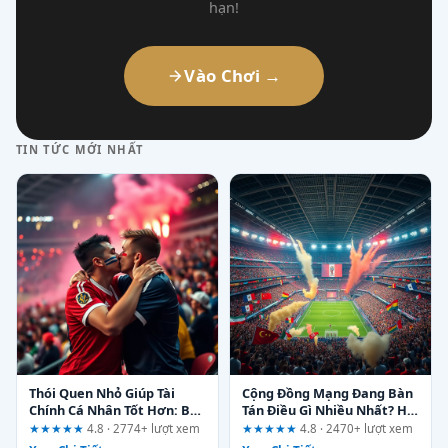
hạn!
Vào Chơi →
TIN TỨC MỚI NHẤT
Thói Quen Nhỏ Giúp Tài
Cộng Đồng Mạng Đang Bàn
Chính Cá Nhân Tốt Hơn: Bắt
Tán Điều Gì Nhiều Nhất? Hé
Đầu Từ Hôm Nay!
Lộ Những Chủ Đề "Hot"
★★★★★
4.8 · 2774+ lượt xem
★★★★★
4.8 · 2470+ lượt xem
Nhất Hiện Nay